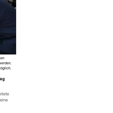
ten
werden.
öglich.
Tag
itete
eine