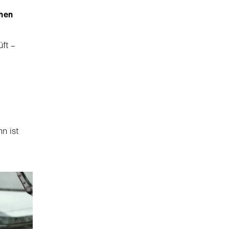
ohen
ft –
n ist