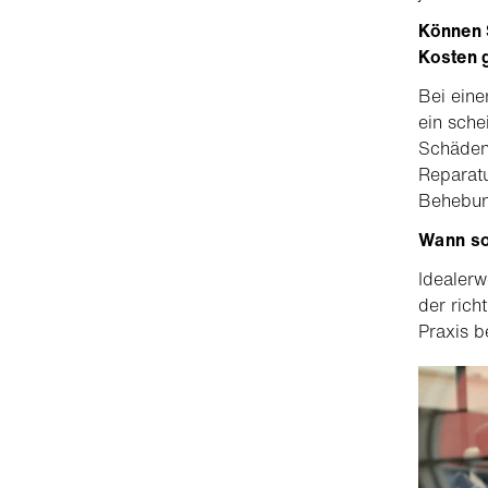
Können S
Kosten g
Bei eine
ein sche
Schäden
Reparatu
Behebun
Wann sol
Idealerw
der rich
Praxis b