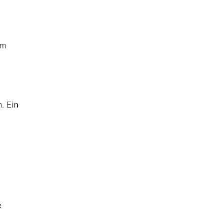
em
. Ein
e