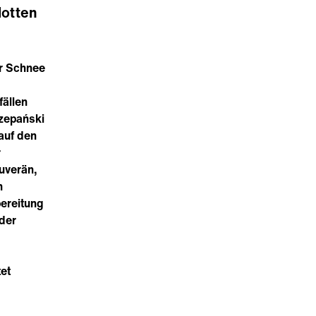
lotten
er Schnee
fällen
czepański
auf den
r
ouverän,
n
bereitung
der
tet