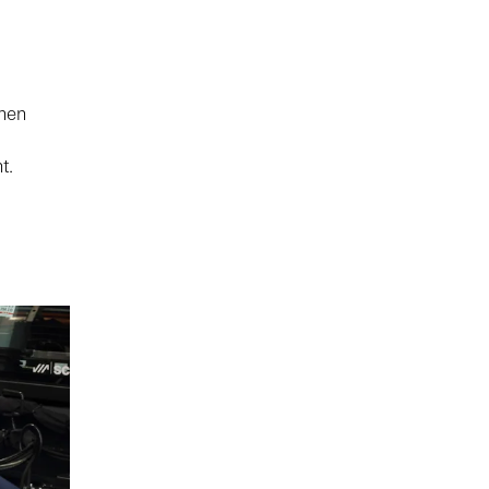
ehen
t.