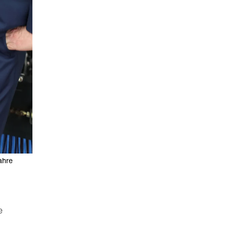
ahre
e