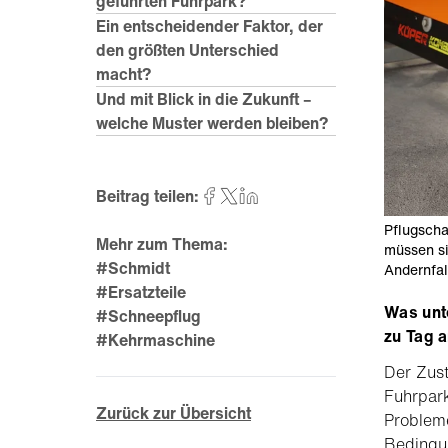
geführten Fuhrpark?
Ein entscheidender Faktor, der
den größten Unterschied
macht?
Und mit Blick in die Zukunft –
welche Muster werden bleiben?
Beitrag teilen:
Pflugscha
Mehr zum Thema:
müssen si
#Schmidt
Andernfal
#Ersatzteile
Was unte
#Schneepflug
zu Tag a
#Kehrmaschine
Der Zust
Fuhrpark
Zurück zur Übersicht
Probleme
Bedingu