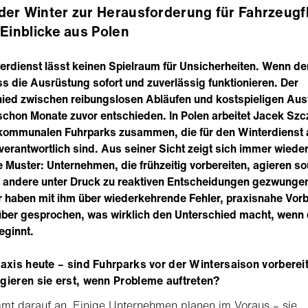
er Winter zur Herausforderung für Fahrzeugf
 Einblicke aus Polen
erdienst lässt keinen Spielraum für Unsicherheiten. Wenn d
uss die Ausrüstung sofort und zuverlässig funktionieren. Der
ied zwischen reibungslosen Abläufen und kostspieligen Aus
 schon Monate zuvor entschieden. In Polen arbeitet Jacek Sz
kommunalen Fuhrparks zusammen, die für den Winterdienst 
verantwortlich sind. Aus seiner Sicht zeigt sich immer wiede
 Muster: Unternehmen, die frühzeitig vorbereiten, agieren s
 andere unter Druck zu reaktiven Entscheidungen gezwunge
r haben mit ihm über wiederkehrende Fehler, praxisnahe Vor
ber gesprochen, was wirklich den Unterschied macht, wenn 
eginnt.
raxis heute – sind Fuhrparks vor der Wintersaison vorberei
gieren sie erst, wenn Probleme auftreten?
t darauf an. Einige Unternehmen planen im Voraus – sie