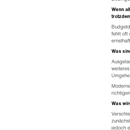
Wenn all
trotzde
Budgetd
fehlt of
ernsthaf
Was sin
Ausgelas
weitere
Umgehen
Moderne
richtige
Was wird
Verschle
zunächs
jedoch e