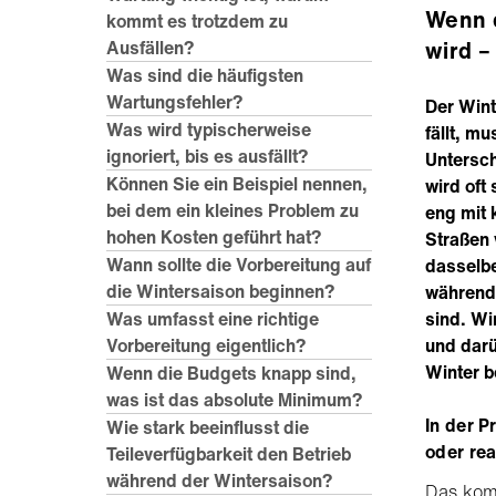
Wenn d
kommt es trotzdem zu
wird –
Ausfällen?
Was sind die häufigsten
Wartungsfehler?
Der Wint
Was wird typischerweise
fällt, m
ignoriert, bis es ausfällt?
Untersch
Können Sie ein Beispiel nennen,
wird oft
bei dem ein kleines Problem zu
eng mit 
hohen Kosten geführt hat?
Straßen 
Wann sollte die Vorbereitung auf
dasselbe
die Wintersaison beginnen?
während
sind. Wi
Was umfasst eine richtige
und darü
Vorbereitung eigentlich?
Winter b
Wenn die Budgets knapp sind,
was ist das absolute Minimum?
In der P
Wie stark beeinflusst die
oder rea
Teileverfügbarkeit den Betrieb
während der Wintersaison?
Das komm