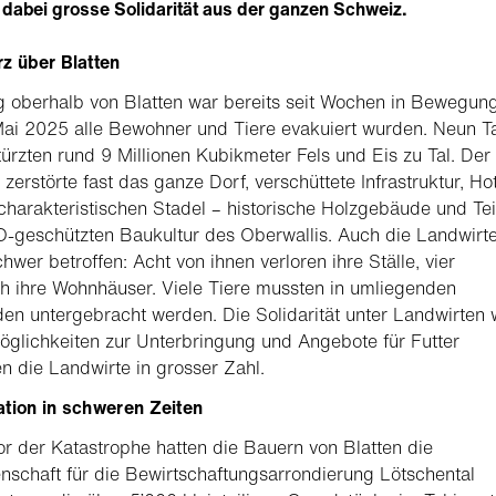
 dabei grosse Solidarität aus der ganzen Schweiz.
z über Blatten
 oberhalb von Blatten war bereits seit Wochen in Bewegung
ai 2025 alle Bewohner und Tiere evakuiert wurden. Neun T
türzten rund 9 Millionen Kubikmeter Fels und Eis zu Tal. Der
zerstörte fast das ganze Dorf, verschüttete Infrastruktur, Ho
charakteristischen Stadel – historische Holzgebäude und Tei
geschützten Baukultur des Oberwallis. Auch die Landwirt
hwer betroffen: Acht von ihnen verloren ihre Ställe, vier
ch ihre Wohnhäuser. Viele Tiere mussten in umliegenden
n untergebracht werden. Die Solidarität unter Landwirten 
öglichkeiten zur Unterbringung und Angebote für Futter
en die Landwirte in grosser Zahl.
tion in schweren Zeiten
r der Katastrophe hatten die Bauern von Blatten die
schaft für die Bewirtschaftungsarrondierung Lötschental