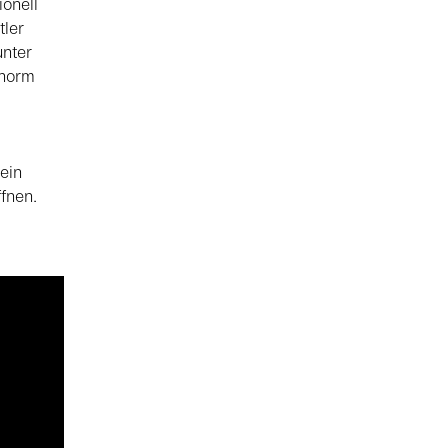
ionell
tler
unter
enorm
ein
fnen.