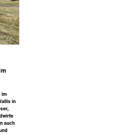
im
n im
allis in
ser,
dwirte
en auch
 und