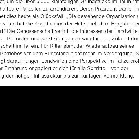
t, um die über 5’000 kleinteiligen Grundstücke im Tal in rat
haftbare Parzellen zu arrondieren. Deren Präsident Daniel Ri
et dies heute als Glücksfall: „Die bestehende Organisation 
wirten hat die Koordination der Hilfe nach dem Bergsturz 
ert.“ Die Genossenschaft vertritt die Interessen der Landwirte
r Behörden und setzt sich gemeinsam für eine Zukunft der
schaft
im Tal ein. Für Ritler steht der Wiederaufbau seines
Betriebes vor dem Ruhestand nicht mehr im Vordergrund. S
egt darauf, jungen Landwirten eine Perspektive im Tal zu eröf
er Erfahrung engagiert er sich für alle Schritte – von der
ng der nötigen Infrastruktur bis zur künftigen Vermarktung.