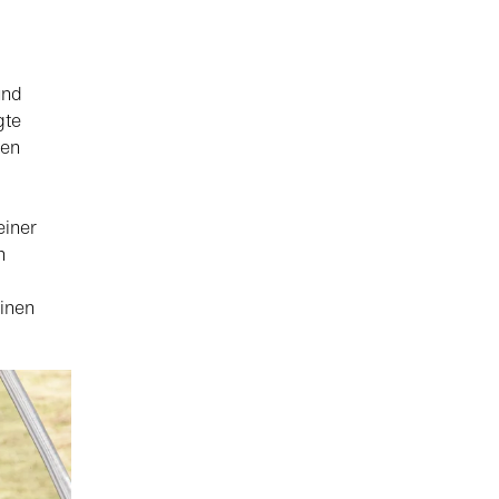
und
gte
ten
einer
n
einen