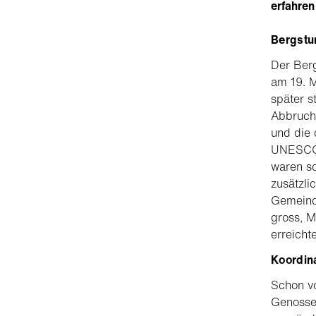
erfahren
Bergstur
Der Berg
am 19. M
später s
Abbruch 
und die 
UNESCO-
waren sc
zusätzli
Gemeinde
gross, M
erreicht
Koordina
Schon vo
Genossen