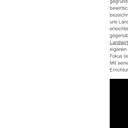
gegründe
bewirtsc
bezeichn
uns Land
erleicht
gegenübe
Landwirt
eigenen 
Fokus li
Mit sein
Errichtu