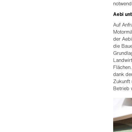
notwend
Aebi unt
Auf Anfr
Motormä
der Aebi
die Bau
Grundlag
Landwirt
Flächen.
dank der
Zukunft 
Betrieb 