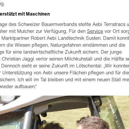
ig.
erstützt mit Maschinen
age des Schweizer Bauernverbands stellte Aebi Terratracs 
her mit Mulcher zur Verfügung. Für den
Service
vor Ort sor
 Marktpartner Robert Aebi Landtechnik Susten. Damit konn
ern die Wiesen pflegen, Naturgefahren eindämmen und die
e für eine landwirtschaftliche Zukunft sichern. Der junge
 Christian Jaggi verlor seinen Milchkuhstall und die Hälfte s
 Dennoch sieht er seine Zukunft im Lötschental: „Wir konnte
 Unterstützung von Aebi unsere Flächen pflegen und für die
sichern. Ich will im Tal bleiben und mit einem neuen Stall m
wieder aufbauen.“