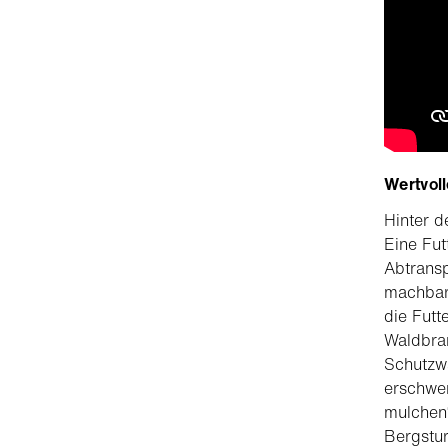
Wertvol
Hinter d
Eine Fut
Abtransp
machbar
die Futt
Waldbran
Schutzwa
erschwer
mulchen“
Bergstur