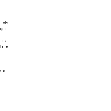
, als
age
tels
l der
e
war