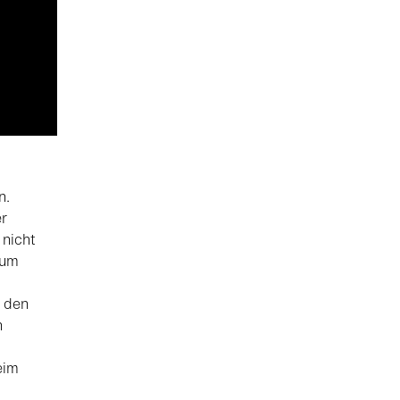
n.
er
 nicht
 um
f den
h
eim