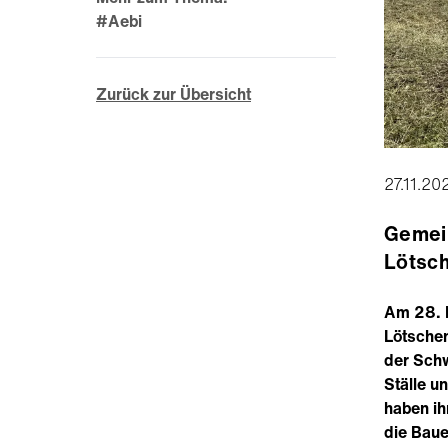
#Aebi
Zurück zur Übersicht
27.11.20
Gemein
Lötsch
Am 28. M
Lötschen
der Schw
Ställe u
haben ih
die Baue