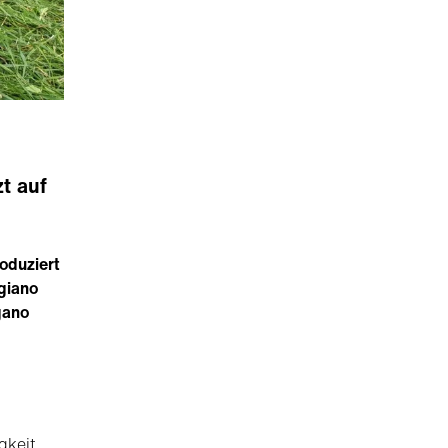
zt auf
oduziert
igiano
gano
gkeit