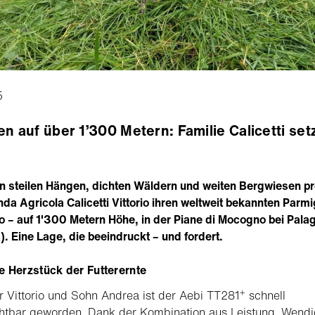
5
en auf über 1’300 Metern: Familie Calicetti set
 steilen Hängen, dichten Wäldern und weiten Bergwiesen pr
nda Agricola Calicetti Vittorio ihren weltweit bekannten Parm
 – auf 1'300 Metern Höhe, in der Piane di Mocogno bei Pala
. Eine Lage, die beeindruckt – und fordert.
e Herzstück der Futterernte
+
r Vittorio und Sohn Andrea ist der Aebi TT281
schnell
htbar geworden. Dank der Kombination aus Leistung, Wendi