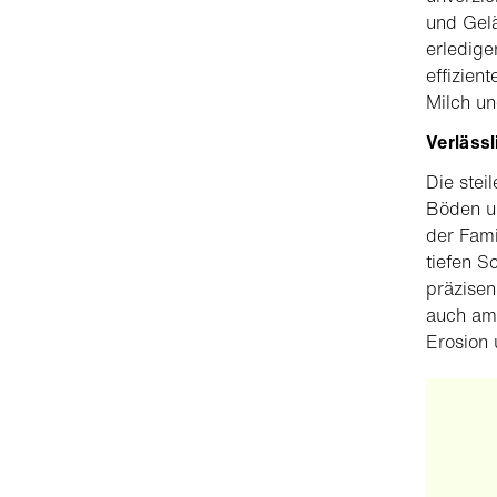
und Gelä
erledige
effizien
Milch un
Verläss
Die stei
Böden u
der Fami
tiefen 
präzisen
auch am 
Erosion 