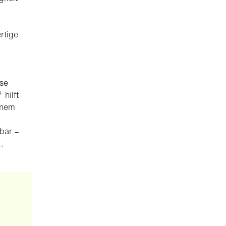
rtige
sse
+
hilft
einem
m
rbar –
,