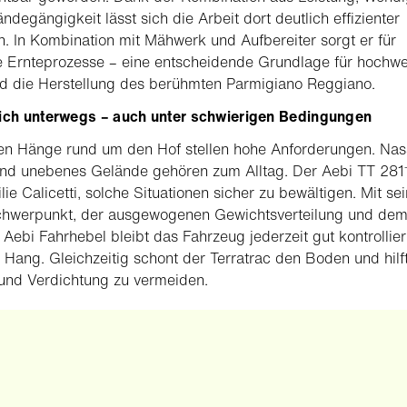
ndegängigkeit lässt sich die Arbeit dort deutlich effizienter
n. In Kombination mit Mähwerk und Aufbereiter sorgt er für
te Ernteprozesse – eine entscheidende Grundlage für hochwe
d die Herstellung des berühmten Parmigiano Reggiano.
lich unterwegs – auch unter schwierigen Bedingungen
len Hänge rund um den Hof stellen hohe Anforderungen. Na
nd unebenes Gelände gehören zum Alltag. Der Aebi TT 281
lie Calicetti, solche Situationen sicher zu bewältigen. Mit s
Schwerpunkt, der ausgewogenen Gewichtsverteilung und de
 Aebi Fahrhebel bleibt das Fahrzeug jederzeit gut kontrollie
Hang. Gleichzeitig schont der Terratrac den Boden und hilft
und Verdichtung zu vermeiden.