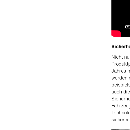
Sicherh
Nicht n
Produktp
Jahres m
werden e
beispie
auch die
Sicherhe
Fahrzeug
Technolo
sicherer.