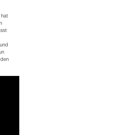
 hat
n
sst
 und
un
 den