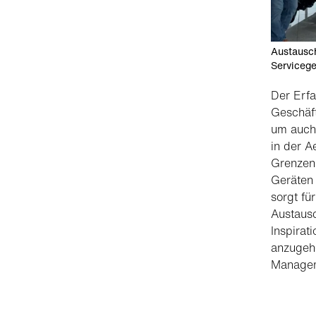
Austausch
Servicege
Der Erf
Geschäft
um auch 
in der A
Grenzen
Geräten
sorgt fü
Austausc
Inspirat
anzugeh
Managem