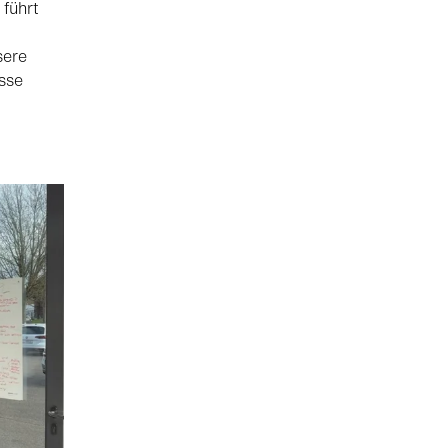
 führt
sere
sse