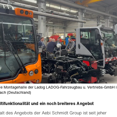
die Montagehalle der Ladog LADOG-Fahrzeugbau u. Vertriebs-GmbH 
ach (Deutschland)
tifunktionalität und ein noch breiteres Angebot
falt des Angebots der Aebi Schmidt Group ist seit jeher