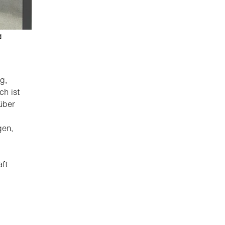
d
g,
ch ist
 über
gen,
aft