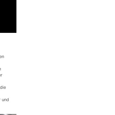
len
e
er
 die
r und