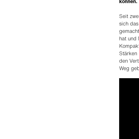
können.
Seit zw
sich da
gemacht
hat und 
Kompaktf
Stärken
den Vert
Weg geb