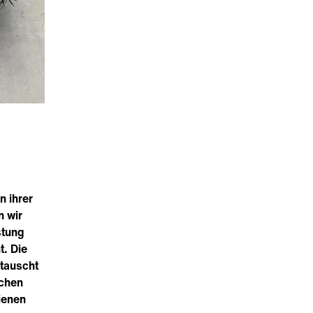
n ihrer
n wir
stung
t. Die
tauscht
lchen
ienen