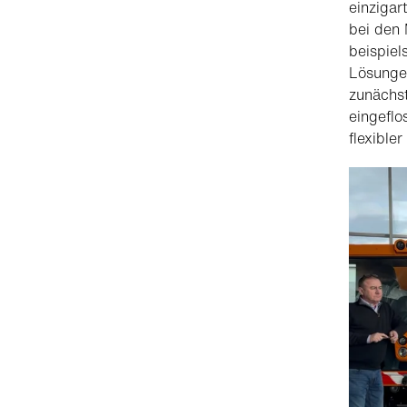
einzigar
bei den 
beispiel
Lösungen
zunächst
eingeflo
flexibler