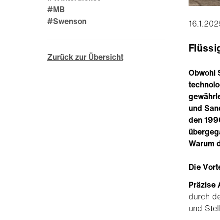
#MB
#Swenson
16.1.202
Flüssi
Zurück zur Übersicht
Obwohl S
technolo
gewährle
und Sand
den 1990
übergega
Warum d
Die Vort
Präzise
durch de
und Stel