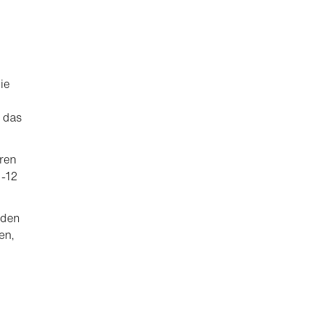
ie
 das
uren
 -12
nden
en,