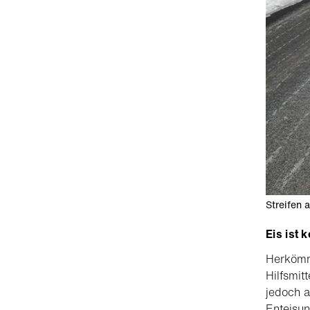
Streifen 
Eis ist 
Herkömml
Hilfsmit
jedoch a
Enteisun