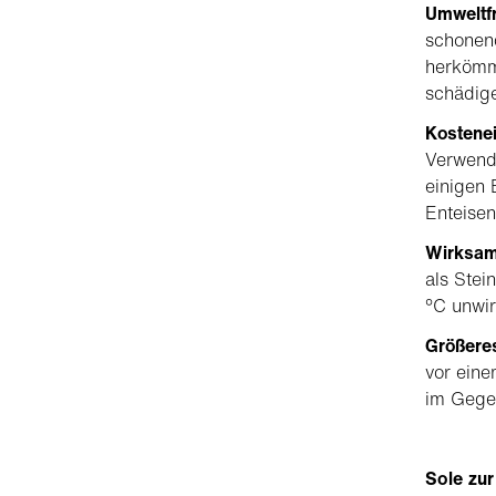
Umweltf
schonend
herkömml
schädig
Kostene
Verwendu
einigen 
Enteisen
Wirksam
als Stei
°C unwir
Größere
vor eine
im Gegen
Sole zu