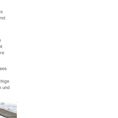
is
mit
n
t.
ere
nees
chige
n und