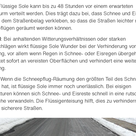
 Flüssige Sole kann bis zu 48 Stunden vor einem erwarteten
urm verteilt werden. Dies trägt dazu bei, dass Schnee und E
t dem Straßenbelag verkleben, so dass die Straßen leichter 
flügen geräumt werden können.
d
: Bei anhaltenden Witterungsverhältnissen oder starken
hlägen wirkt flüssige Sole Wunder bei der Verhinderung vo
ng, vor allem wenn Regen in Schnee- oder Eisregen übergeh
tet sofort an vereisten Oberflächen und verhindert eine weit
ng.
: Wenn die Schneepflug-Räumung den größten Teil des Sch
t hat, ist flüssige Sole immer noch unerlässlich. Bei eisigen
uren können sich Schnee- und Eisreste schnell in eine ruts
he verwandeln. Die Flüssigenteisung hilft, dies zu verhinder
r sicherere Straßen.