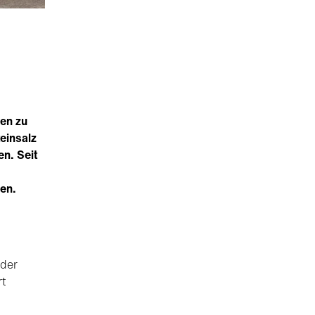
ßen zu
teinsalz
n. Seit
uen.
oder
rt