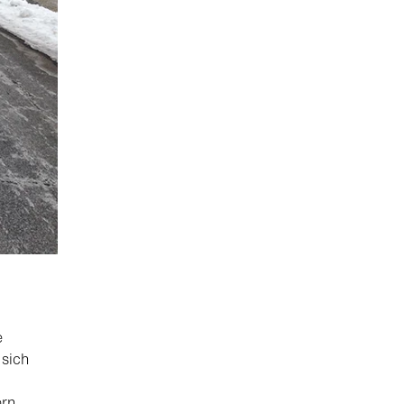
e
 sich
ern