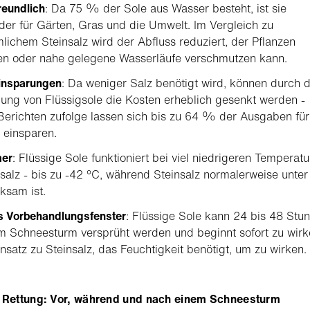
reundlich
: Da 75 % der Sole aus Wasser besteht, ist sie
er für Gärten, Gras und die Umwelt. Im Vergleich zu
ichem Steinsalz wird der Abfluss reduziert, der Pflanzen
en oder nahe gelegene Wasserläufe verschmutzen kann.
insparungen
: Da weniger Salz benötigt wird, können durch d
ng von Flüssigsole die Kosten erheblich gesenkt werden -
Berichten zufolge lassen sich bis zu 64 % der Ausgaben für
 einsparen.
er
: Flüssige Sole funktioniert bei viel niedrigeren Temperat
nsalz - bis zu -42 °C, während Steinsalz normalerweise unter
ksam ist.
s Vorbehandlungsfenster
: Flüssige Sole kann 24 bis 48 Stu
m Schneesturm versprüht werden und beginnt sofort zu wirk
satz zu Steinsalz, das Feuchtigkeit benötigt, um zu wirken.
r Rettung: Vor, während und nach einem Schneesturm