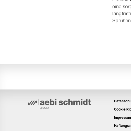
eine sor
langfris
Sprühen 
Datenschu
Cookie Ric
Impressu
Haftungsa