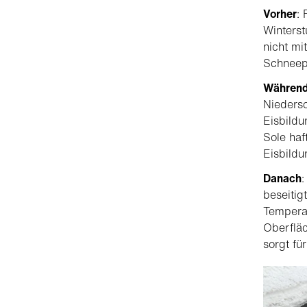
Vorher
:
Winterst
nicht mi
Schneep
Währen
Niedersc
Eisbildu
Sole haf
Eisbildu
Danach
beseitig
Temperat
Oberfläc
sorgt fü