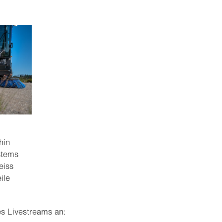
hin
stems
eiss
ile
s Livestreams an: