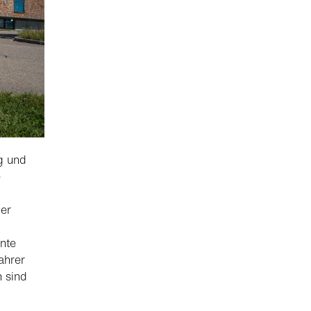
g und
e
ger
ente
ahrer
h sind