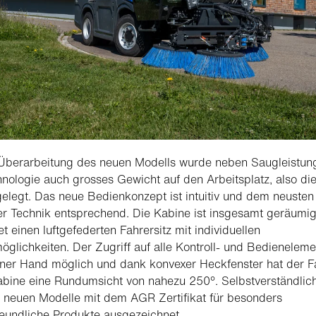
 Überarbeitung des neuen Modells wurde neben Saugleistun
nologie auch grosses Gewicht auf den Arbeitsplatz, also di
elegt. Das neue Bedienkonzept ist intuitiv und dem neusten
r Technik entsprechend. Die Kabine ist insgesamt geräumi
et einen luftgefederten Fahrersitz mit individuellen
möglichkeiten. Der Zugriff auf alle Kontroll- und Bedienelem
einer Hand möglich und dank konvexer Heckfenster hat der F
abine eine Rundumsicht von nahezu 250°. Selbstverständlic
 neuen Modelle mit dem AGR Zertifikat für besonders
eundliche Produkte ausgezeichnet.