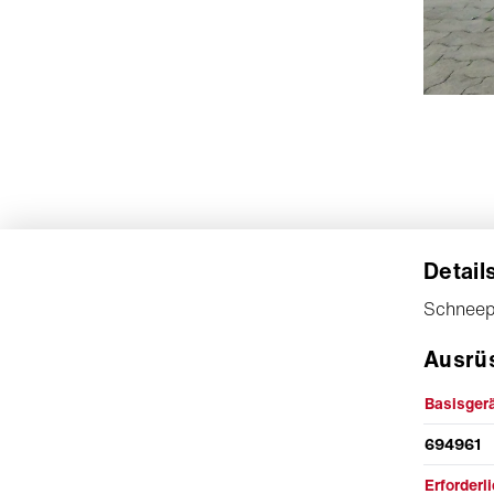
Detail
Schneepf
Ausrü
Basisgerä
694961
Erforderl