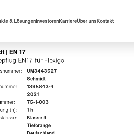
ukte & Lösungen
Investoren
Karriere
Über uns
Kontakt
t | EN 17
pflug EN17 für Flexigo
tsnummer:
UM3443527
Schmidt
lnummer:
1395843-4
2021
ummer:
75-1-003
ung (h):
1 h
sklasse:
Klasse 4
Tieforange
Deutschland