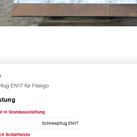
s
lug EN17 für Flexigo
stung
t in Grundausstattung
Schneepflug EN17
ich Schürfleiste