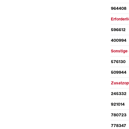
964408
Erforder
596612
400994
Sonstige 
576130
509944
Zusatzop
245332
921014
780723
778347