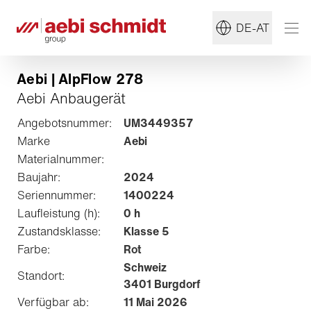
DE-AT
Aebi | AlpFlow 278
Aebi Anbaugerät
Angebotsnummer:
UM3449357
Marke
Aebi
Materialnummer:
Baujahr:
2024
Seriennummer:
1400224
Laufleistung (h):
0 h
Zustandsklasse:
Klasse 5
Farbe:
Rot
Schweiz
Standort:
3401 Burgdorf
Verfügbar ab:
11 Mai 2026