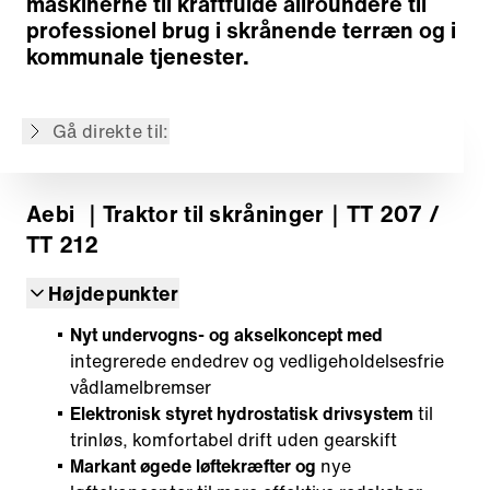
maskinerne til kraftfulde allroundere til
Landbrugsmaskiner
professionel brug i skrånende terræn og i
Kommunalteknik
kommunale tjenester.
Vintervedligeholdelse
Service
Gå direkte til:
Tilbage til oversigten
Aebi
｜Traktor til skråninger
｜TT 207 /
TT 212
Højdepunkter
Nyt undervogns- og akselkoncept med
integrerede endedrev og vedligeholdelsesfrie
vådlamelbremser
Elektronisk styret hydrostatisk drivsystem
til
trinløs, komfortabel drift uden gearskift
Markant øgede løftekræfter og
nye