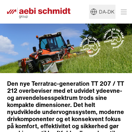
DA-DK
Den nye Terratrac-generation TT 207 / TT
212 overbeviser med et udvidet ydeevne-
og anvendelsesspektrum trods sine
kompakte dimensioner. Det helt
Køreegenskaber
nyudviklede undervognssystem, moderne
Hydraulik
drivkomponenter og et konsekvent fokus
Arbejdsplads
på komfort, effektivitet og sikkerhed gør
Dæk