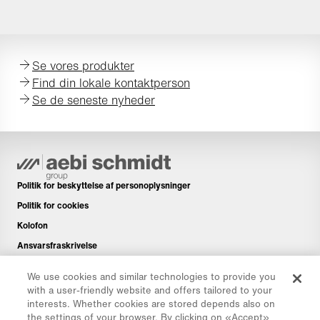
Se vores produkter
Find din lokale kontaktperson
Se de seneste nyheder
Politik for beskyttelse af personoplysninger
Politik for cookies
Kolofon
Ansvarsfraskrivelse
Nyhedsbrev
We use cookies and similar technologies to provide you
Reservedele
with a user-friendly website and offers tailored to your
interests. Whether cookies are stored depends also on
Downloads og links
the settings of your browser. By clicking on «Accept»