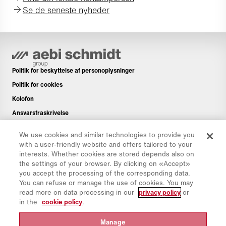
Se de seneste nyheder
Politik for beskyttelse af personoplysninger
Politik for cookies
Kolofon
Ansvarsfraskrivelse
Nyhedsbrev
We use cookies and similar technologies to provide you
Reservedele
with a user-friendly website and offers tailored to your
interests. Whether cookies are stored depends also on
Downloads og links
the settings of your browser. By clicking on «Accept»
CO₂-beregner
you accept the processing of the corresponding data.
You can refuse or manage the use of cookies. You may
TCO-beregner
read more on data processing in our
privacy policy
or
Forhandlere og lokationer
in the
cookie policy
.
Oversigt over produktgrupper
Manage
IntelliOPS-logon