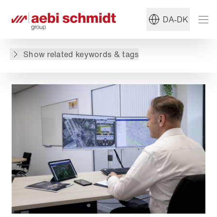
#Spredere
#Vintervedligeholdelse
DA-DK
Tilbage til oversigten
Show related keywords & tags