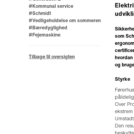
Elektr
#Kommunal service
udvikl
#Schmidt
#Vedligeholdelse om sommeren
#Bæredygtighed
Sikkerhe
#Fejemaskine
som Schm
ergonomi
certifice
Tilbage til oversigten
hvordan 
og bruge
Styrke
Førerhus
pålideli
Over Pro
ekstrem 
Umstadt
Den resu
beskytte