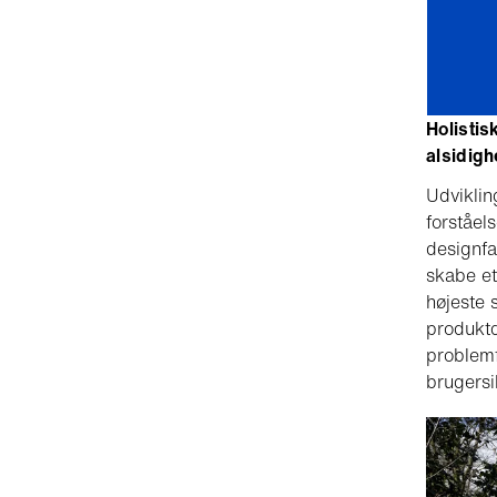
Holistis
alsidig
Udviklin
forståel
designfa
skabe et
højeste 
produktd
problemf
brugers