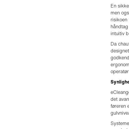
En sikke
men ogs
risikoen
håndtag
intuitiv 
Da chauf
designet
godkende
ergonomi
operatø
Synligh
eCleango
det ava
føreren 
gulvnive
Systeme