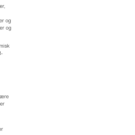
er,
ter og
er og
omisk
R-
være
er
er