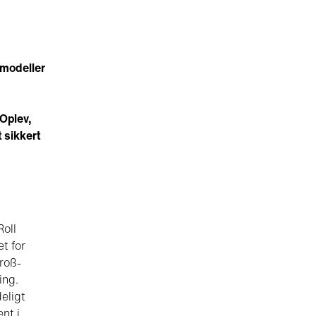
 modeller
 Oplev,
 sikkert
Roll
t for
roß-
ing.
eligt
nt i