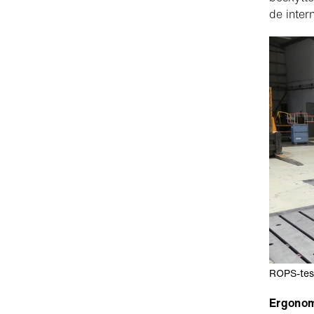
de inter
ROPS-test
Ergono