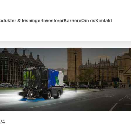
odukter & løsninger
Investorer
Karriere
Om os
Kontakt
024