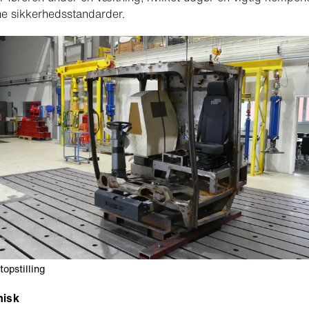
ne sikkerhedsstandarder.
opstilling
misk