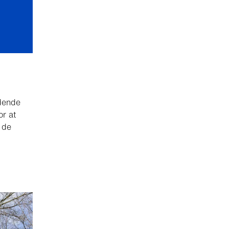
edende
or at
 de