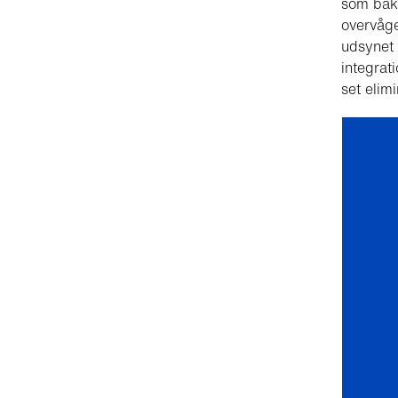
som bakk
overvåge
udsynet 
integrat
set elimi