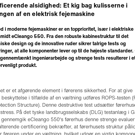
ificerende alsidighed: Et kig bag kulisserne i
ingen af en elektrisk fejemaskine
d i moderne fejemaskiner er en topprioritet, især i elektriske
idt eCleango 550. Fra den robuste kabinestruktur til det
ske design og de innovative ruder sikrer talrige tests og
ringer, at alle komponenter lever op til de højeste standarder.
gennemtænkt ingeniørarbejde og strenge tests resulterer i et
rvenligt produkt.
et er et afgørende element i førerens sikkerhed. For at give
g beskyttelse i tilfælde af en væltning udføres ROPS-testen (
tection Structure). Denne destruktive test udsætter førerhuse
stress. På det tyske landbrugsselskabs (DLG) testanlæg i G
 gennemgik eCleango 550's førerhus denne strenge evaluer
lterende certificering bekræfter, at førerhusets struktur pålid
r føreren under en væltning, hvilket udgør en vigtig kompone