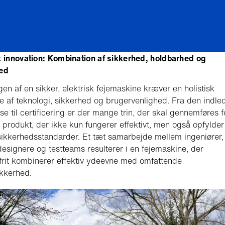
k innovation: Kombination af sikkerhed, holdbarhed og
hed
gen af en sikker, elektrisk fejemaskine kræver en holistisk
se af teknologi, sikkerhed og brugervenlighed. Fra den indl
se til certificering er der mange trin, der skal gennemføres f
 produkt, der ikke kun fungerer effektivt, men også opfylder
sikkerhedsstandarder. Et tæt samarbejde mellem ingeniører,
esignere og testteams resulterer i en fejemaskine, der
rit kombinerer effektiv ydeevne med omfattende
ikkerhed.