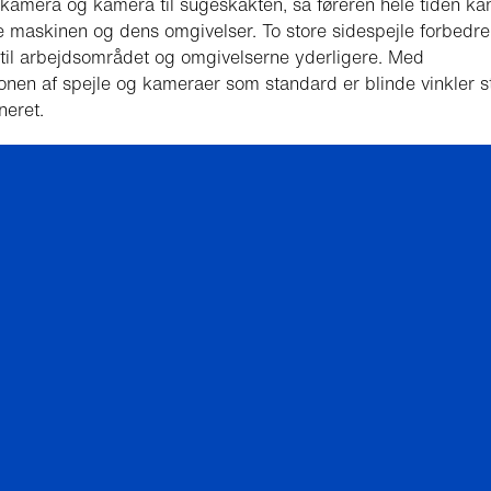
amera og kamera til sugeskakten, så føreren hele tiden ka
 maskinen og dens omgivelser. To store sidespejle forbedre
til arbejdsområdet og omgivelserne yderligere. Med
ionen af spejle og kameraer som standard er blinde vinkler s
neret.