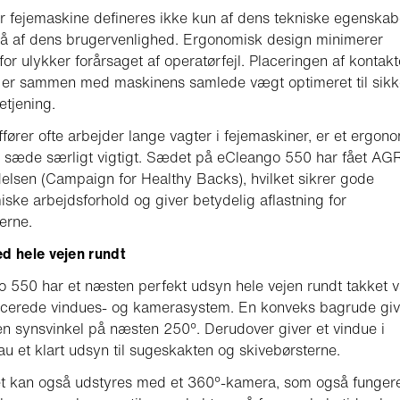
r fejemaskine defineres ikke kun af dens tekniske egenskab
å af dens brugervenlighed. Ergonomisk design minimerer
 for ulykker forårsaget af operatørfejl. Placeringen af kontak
 er sammen med maskinens samlede vægt optimeret til sikk
betjening.
fører ofte arbejder lange vagter i fejemaskiner, er et ergon
 sæde særligt vigtigt. Sædet på eCleango 550 har fået AG
lsen (Campaign for Healthy Backs), hvilket sikrer gode
ske arbejdsforhold og giver betydelig aflastning for
rerne.
ed hele vejen rundt
 550 har et næsten perfekt udsyn hele vejen rundt takket 
ncerede vindues- og kamerasystem. En konveks bagrude giv
en synsvinkel på næsten 250°. Derudover giver et vindue i
au et klart udsyn til sugeskakten og skivebørsterne.
t kan også udstyres med et 360°-kamera, som også funger