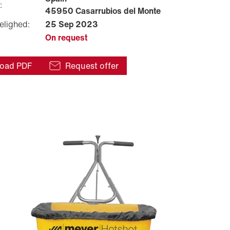
:
45950 Casarrubios del Monte
elighed:
25 Sep 2023
On request
oad PDF
Request offer