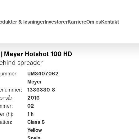
odukter & løsninger
Investorer
Karriere
Om os
Kontakt
| Meyer Hotshot 100 HD
ehind spreader
nummer:
UM3407062
Meyer
lenummer:
1336330-8
onsår:
2016
mmer:
02
er (h):
1 h
ation:
Class 5
Yellow
Spain