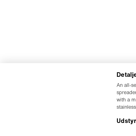
Detalj
An all-s
spreader
with a m
stainless
Udsty