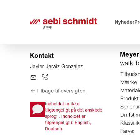
Nyheder
Pr
Meyer 
Kontakt
walk-b
Javier Jaraiz Gonzalez
Tilbuds
Mærke
Materia
Tilbage til oversigten
Produkti
Indholdet er ikke
Serienu
tilgængeligt på det ønskede
Driftstim
sprog: . Indholdet er
tilgængeligt i: English,
Klassifik
Deutsch
Farve: