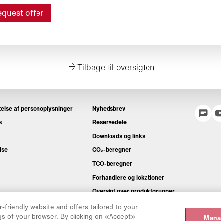
quest offer
Tilbage til oversigten
ttelse af personoplysninger
Nyhedsbrev
s
Reservedele
Downloads og links
lse
CO₂-beregner
TCO-beregner
Forhandlere og lokationer
Oversigt over produktgrupper
IntelliOPS-logon
-friendly website and offers tailored to your
gs of your browser. By clicking on «Accept»
Mana
CollabHub Login